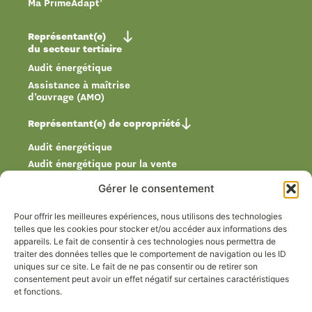
Ma PrimeAdapt’
Représentant(e)
du secteur tertiaire
Audit énergétique
Assistance à maîtrise
d’ouvrage (AMO)
Représentant(e) de copropriété
Audit énergétique
Audit énergétique pour la vente
Diagnostic de performance énergétique
Gérer le consentement
Plan pluriannuel de travaux (PPT)
Assistance à maîtrise d’ouvrage (AMO)
Pour offrir les meilleures expériences, nous utilisons des technologies
telles que les cookies pour stocker et/ou accéder aux informations des
appareils. Le fait de consentir à ces technologies nous permettra de
Réalisations
traiter des données telles que le comportement de navigation ou les ID
uniques sur ce site. Le fait de ne pas consentir ou de retirer son
consentement peut avoir un effet négatif sur certaines caractéristiques
Qui sommes nous ?
et fonctions.