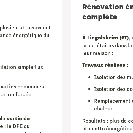
Rénovation é
complète
plusieurs travaux ont
mance énergétique du
À Lingolsheim (67),
propriétaires dans l
leur maison :
r
Travaux réalisés :
ilation simple flux
Isolation des m
 parties communes
Isolation des c
ion renforcée
Remplacement de
chaleur
ble
sortie de
Résultats : plus de 
e : le DPE du
étiquette énergétique