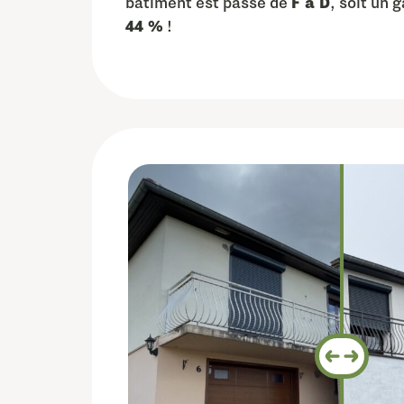
bâtiment est passé de
F à D
, soit un 
44 %
!