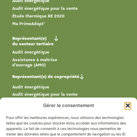
Audit énergétique
Audit énergétique pour la vente
Étude thermique RE 2020
Ma PrimeAdapt’
Représentant(e)
du secteur tertiaire
Audit énergétique
Assistance à maîtrise
d’ouvrage (AMO)
Représentant(e) de copropriété
Audit énergétique
Audit énergétique pour la vente
Diagnostic de performance énergétique
Gérer le consentement
Plan pluriannuel de travaux (PPT)
Assistance à maîtrise d’ouvrage (AMO)
Pour offrir les meilleures expériences, nous utilisons des technologies
telles que les cookies pour stocker et/ou accéder aux informations des
appareils. Le fait de consentir à ces technologies nous permettra de
Réalisations
traiter des données telles que le comportement de navigation ou les ID